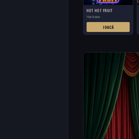
HOT HOT FRUIT
Hacksaw
JOACĂ