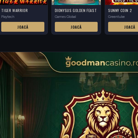
TIGER WARRIOR
DIONYSUS GOLDEN FEAST
SUNNY COIN 2
Playtech
Games Global
Greentube
JOACĂ
JOACĂ
JOACĂ