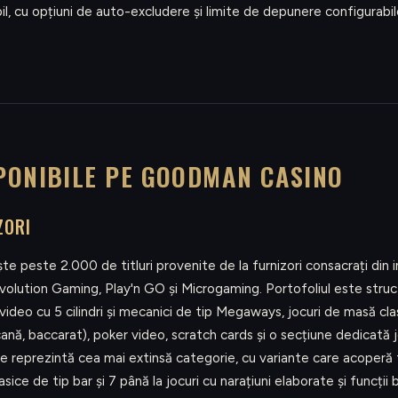
il, cu opțiuni de auto-excludere și limite de depunere configurabi
PONIBILE PE GOODMAN CASINO
ZORI
 peste 2.000 de titluri provenite de la furnizori consacrați din 
volution Gaming, Play'n GO și Microgaming. Portofoliul este struc
i video cu 5 cilindri și mecanici de tip Megaways, jocuri de masă cla
nă, baccarat), poker video, scratch cards și o secțiune dedicată jo
urile reprezintă cea mai extinsă categorie, cu variante care acope
lasice de tip bar și 7 până la jocuri cu narațiuni elaborate și funcții