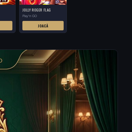
JOLLY ROGER FLAG
Play'n GO
JOACĂ