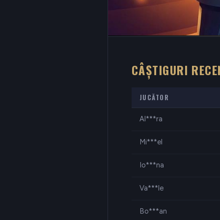
CÂȘTIGURI RECE
Bonus la prima depune
ascunse
JUCĂTOR
ÎNREGISTREAZĂ-TE A
Al***ra
Mi***el
Io***na
Va***le
Bo***an